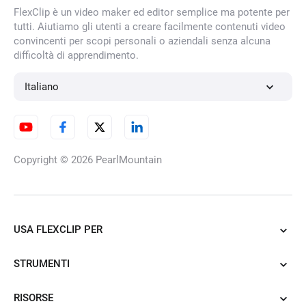
FlexClip è un video maker ed editor semplice ma potente per
Editor audio online gratuito
tutti. Aiutiamo gli utenti a creare facilmente contenuti video
convincenti per scopi personali o aziendali senza alcuna
difficoltà di apprendimento.
Rimuovi il rumore di fondo dai
Italiano
video
Copyright © 2026
PearlMountain
Generatore di immagini IA da
immagini
USA FLEXCLIP PER
Cambia abiti IA
STRUMENTI
RISORSE