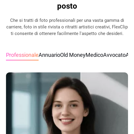
posto
Che si tratti di foto professionali per una vasta gamma di
carriere, foto in stile rivista o ritratti artistici creativi, FlexClip
ti consente di ottenere facilmente l'aspetto che desideri.
Professionale
Annuario
Old Money
Medico
Avvocato
Age