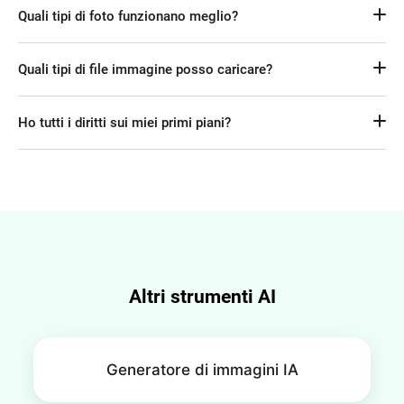
Quali tipi di foto funzionano meglio?
caratteristiche e genererà foto che ti rappresentano 
fedelmente.
Per ottenere i migliori risultati, carica un'immagine ritratto 
Quali tipi di file immagine posso caricare?
chiara, con il viso frontale e uno sfondo pulito.
Puoi caricare immagini in formato JPEG, JPG, PNG sul 
Ho tutti i diritti sui miei primi piani?
nostro strumento.
Sì. Sei il proprietario esclusivo delle foto che generi e puoi 
utilizzarle a fini commerciali, purché tu possieda i diritti sulle 
immagini originali che carichi.
Altri strumenti AI
Generatore di immagini IA