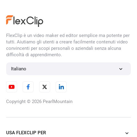
Rimuovi sfondo IA
FlexClip è un video maker ed editor semplice ma potente per
Editor audio online gratuito
tutti. Aiutiamo gli utenti a creare facilmente contenuti video
convincenti per scopi personali o aziendali senza alcuna
difficoltà di apprendimento.
Rimuovi il rumore di fondo dai
Italiano
video
Copyright © 2026
PearlMountain
Generatore di immagini IA da
immagini
USA FLEXCLIP PER