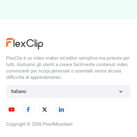
Miglioratore di foto IA
FlexClip è un video maker ed editor semplice ma potente per
Rimozione filigrana AI
tutti. Aiutiamo gli utenti a creare facilmente contenuti video
convincenti per scopi personali o aziendali senza alcuna
difficoltà di apprendimento.
Editor Foto AI
Italiano
Copyright © 2026
PearlMountain