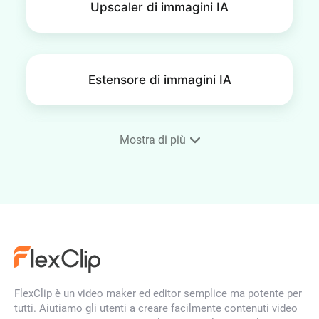
Upscaler di immagini IA
Estensore di immagini IA
Mostra di più
Restaurazione di vecchie foto
IA
Miglioratore di foto IA
FlexClip è un video maker ed editor semplice ma potente per
tutti. Aiutiamo gli utenti a creare facilmente contenuti video
Rimozione filigrana AI