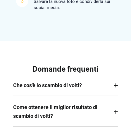
3
Salvare la nuova foto e condividerla sui
social media.
Domande frequenti
Che cos'è lo scambio di volti?
Lo scambio di volti si riferisce alla tecnica di
sostituire il volto di una foto o di un video con un
Come ottenere il miglior risultato di
altro. Questo può creare effetti umoristici o
scambio di volti?
surreali, comunemente visti nei meme e nei social
media.
Assicurarsi che nella foto caricata sia presente un