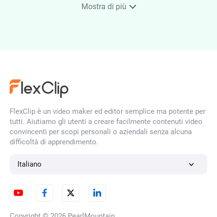
Mostra di più
Rimuovi sfondo IA
Editor audio online gratuito
FlexClip è un video maker ed editor semplice ma potente per
Rimuovi il rumore di fondo dai
tutti. Aiutiamo gli utenti a creare facilmente contenuti video
video
convincenti per scopi personali o aziendali senza alcuna
difficoltà di apprendimento.
Italiano
Generatore di immagini IA da
immagini
Copyright © 2026
PearlMountain