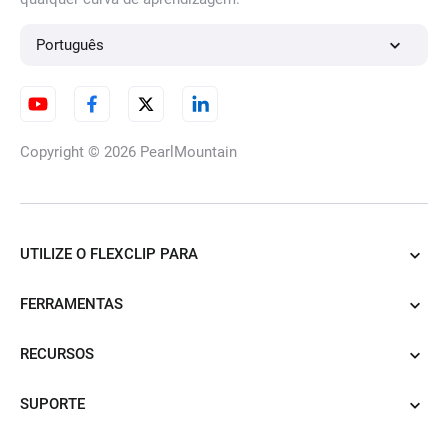
Português
Trocador de roupa IA
Copyright © 2026
PearlMountain
URL de produto para anúncios
de vídeo
UTILIZE O FLEXCLIP PARA
FERRAMENTAS
PDF para vídeo IA
RECURSOS
SUPORTE
Converter PowerPoint para
vídeo