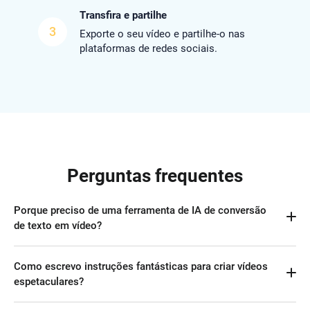
Transfira e partilhe
3
Exporte o seu vídeo e partilhe-o nas
plataformas de redes sociais.
Perguntas frequentes
Porque preciso de uma ferramenta de IA de conversão
de texto em vídeo?
Criar um vídeo de raiz pode ser um processo demorado e 
Como escrevo instruções fantásticas para criar vídeos
exige muito esforço. Com uma ferramenta de conversão de 
espetaculares?
texto em vídeo assistida por IA, pode converter rapidamente 
o seu texto num vídeo sem perder horas a editar o vídeo.
Na caixa de entrada da instrução, predefinimos vários 