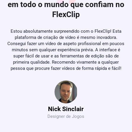
em todo o mundo que confiam no
FlexClip, todos podem editar como profissionais sem 
aprender habilidades avançadas.
FlexClip
e
Estou absolutamente surpreendido com o FlexClip! Esta
Se
plataforma de criação de vídeo é mesmo inovadora.
e
ta
Consegui fazer um vídeo de aspeto profissional em poucos
e
minutos sem qualquer experiência prévia. A interface é
he
super fácil de usar e as ferramentas de edição são de
 da
primeira qualidade. Recomendo vivamente a qualquer
pessoa que procure fazer vídeos de forma rápida e fácil!
Nick Sinclair
Designer de Jogos