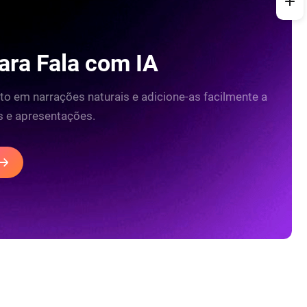
ara Fala com IA
to em narrações naturais e adicione-as facilmente a
is e apresentações.