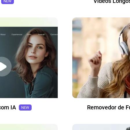
Vídeos Longos
NEW
com IA
Removedor de F
NEW