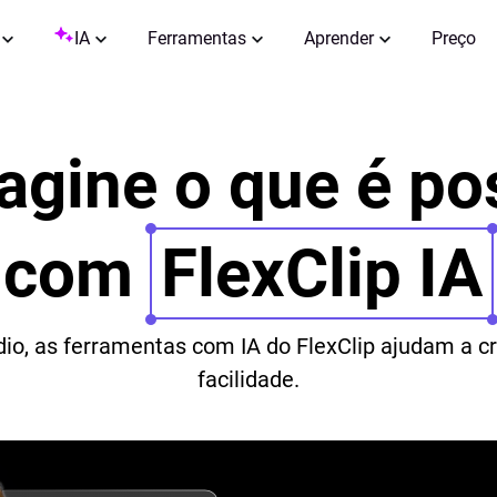
IA
Ferramentas
Aprender
Preço
gine o que é po
com
FlexClip IA
io, as ferramentas com IA do FlexClip ajudam a cr
facilidade.