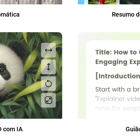
omática
Resumo d
 com IA
Guiã