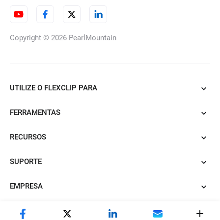
3D
Copyright © 2026
PearlMountain
Trocador de roupa IA
UTILIZE O FLEXCLIP PARA
URL de produto para anúncios
FERRAMENTAS
de vídeo
RECURSOS
SUPORTE
PDF para vídeo IA
EMPRESA
Converter PowerPoint para