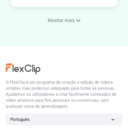
Mostrar mais
Editor de SRT
Gerador de Imagem para
Imagem IA
O FlexClip é um programa de criação e edição de vídeos
simples mas poderoso adequado para todas as pessoas.
Criador de animação de
Ajudamos os utilizadores a criar facilmente conteúdos de
logótipos com IA
vídeo atrativos para fins pessoais ou comerciais, sem
qualquer curva de aprendizagem.
Português
Criador de animações de fotos