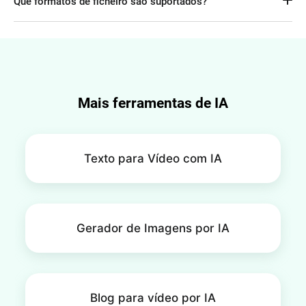
Que formatos de ficheiro são suportados?
desde que tenha os direitos correspondentes sobre a 
imagem original.
Pode carregar imagens nos formatos JPG, PNG, WEBP, entre 
outros, e editá-las com IA.
Mais ferramentas de IA
Texto para Vídeo com IA
Gerador de Imagens por IA
Blog para vídeo por IA