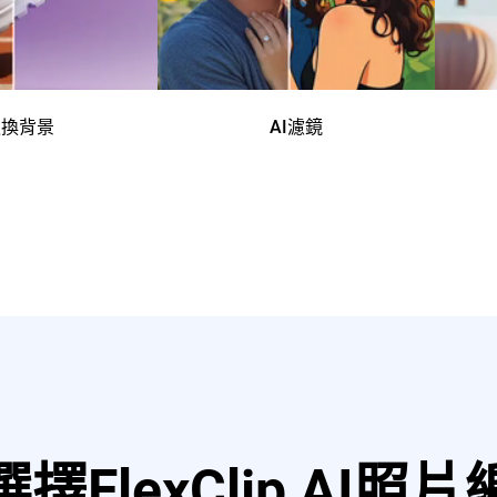
更換背景
AI濾鏡
擇FlexClip AI照