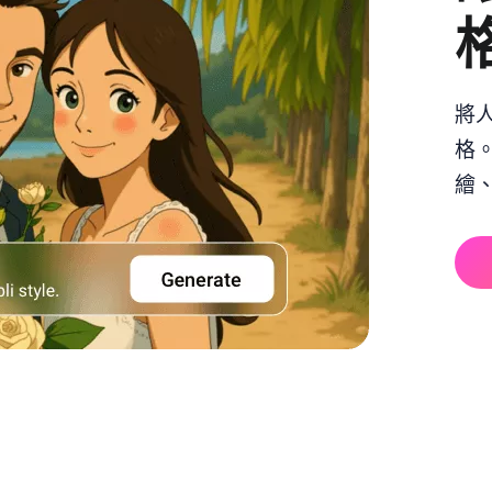
將
格
繪