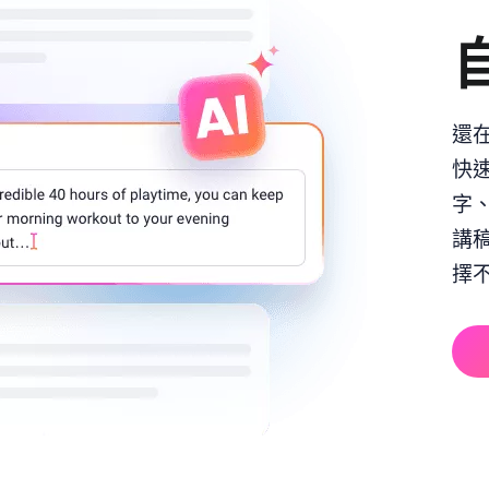
還在
快
字
講
擇