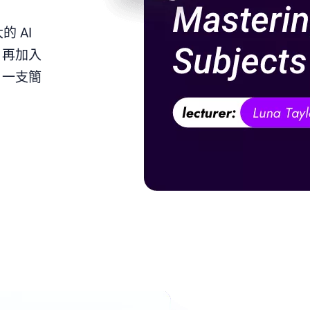
的 AI
，再加入
，一支簡