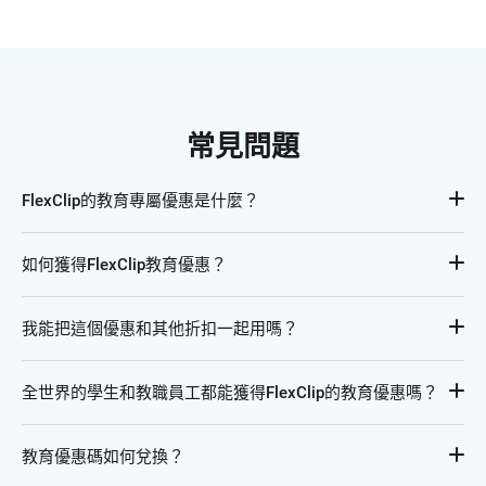
常見問題
FlexClip的教育專屬優惠是什麼？
這個優惠是專為學生和教育工作者提供的FlexClip大幅折扣。
如何獲得FlexClip教育優惠？
要享受教育優惠，您需要進行身份驗證。您可以透過Student 
我能把這個優惠和其他折扣一起用嗎？
Beans進行驗證，或提交相關證明材料，如有效的學生證、課
程表或其他有效證件。
不可以，這個折扣無法與其他我們或第三方提供的折扣同時生
全世界的學生和教職員工都能獲得FlexClip的教育優惠嗎？
效。
可以，只要提供有效的教育身份認證即可。
教育優惠碼如何兌換？