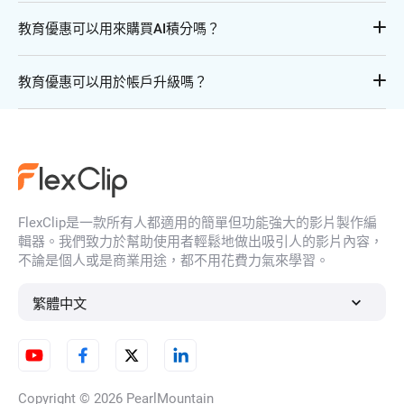
擇您需要的套餐（高級套餐/商業套餐），填寫付款資訊，點
教育優惠可以用來購買AI積分嗎？
擊「有優惠碼嗎？」並將優惠碼貼到框內。接著點擊「兌
換」->「立即付款」按鈕，您將看到最終結算價格。
可以，選擇積分套餐後，填寫付款資訊，點擊「有優惠碼
教育優惠可以用於帳戶升級嗎？
嗎？」並將優惠碼貼到框內。接著點擊「兌換」->「立即付
款」按鈕，您將看到最終結算價格。
可以，您只需點擊「升級」按鈕，填寫付款資訊，點擊「有優
惠碼？」並將優惠碼貼入框中。接著點擊「兌換」->「立即付
款」按鈕，您即可看到最終結算價格。
FlexClip是一款所有人都適用的簡單但功能強大的影片製作編
輯器。我們致力於幫助使用者輕鬆地做出吸引人的影片內容，
不論是個人或是商業用途，都不用花費力氣來學習。
繁體中文
Copyright © 2026
PearlMountain