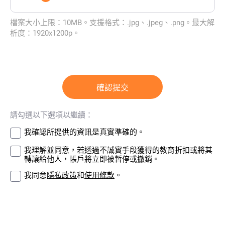
檔案大小上限：10MB。支援格式：.jpg、.jpeg、.png。最大解
析度：1920x1200p。
確認提交
請勾選以下選項以繼續：
我確認所提供的資訊是真實準確的。
我理解並同意，若透過不誠實手段獲得的教育折扣或將其
轉讓給他人，帳戶將立即被暫停或撤銷。
我同意
隱私政策
和
使用條款
。