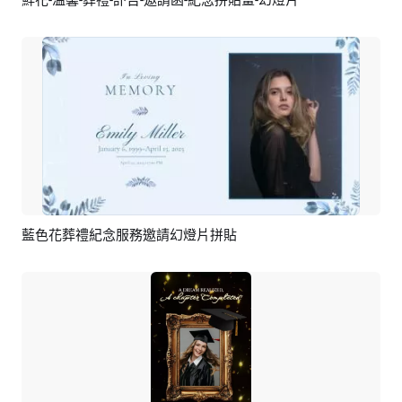
鮮花-溫馨-葬禮-訃告-邀請函-紀念拼貼畫-幻燈片
預覽
AI剪同款
藍色花葬禮紀念服務邀請幻燈片拼貼
預覽
AI剪同款