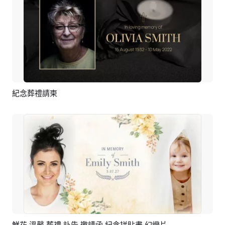
紀念葬禮請柬
預覽
AI剪同款