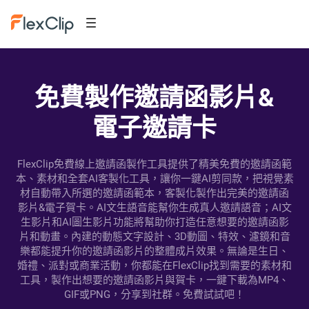
免費製作邀請函影片&
電子邀請卡
FlexClip免費線上邀請函製作工具提供了精美免費的邀請函範
本、素材和全套AI客製化工具，讓你一鍵AI剪同款，把視覺素
材自動帶入所選的邀請函範本，客製化製作出完美的邀請函
影片&電子賀卡。AI文生語音能幫你生成真人邀請語音；AI文
生影片和AI圖生影片功能將幫助你打造任意想要的邀請函影
片和動畫。內建的動態文字設計、3D動圖、特效、濾鏡和音
樂都能提升你的邀請函影片的整體成片效果。無論是生日、
婚禮、派對或商業活動，你都能在FlexClip找到需要的素材和
工具，製作出想要的邀請函影片與賀卡，一鍵下載為MP4、
GIF或PNG，分享到社群。免費試試吧！