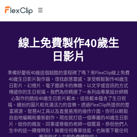
線上免費製作40歲生
日影片
準備好慶祝40歲這個超酷的里程碑了嗎？來FlexClip線上免費
40歲生日影片製作器，尋找創意靈感，享受輕鬆製作40歲生
日影片、幻燈片、電子邀請卡的樂趣，以文字或音訊的方式
傳遞你的生日祝福。我們為你精選了一系列由專業設計師精
心製作的酷炫40歲生日影片範本，這些範本蘊含了生日祝
福、繽紛的圖片和充滿活力的音樂。透過FlexClip所提供的豐
富資源、智慧AI工具以及直覺易用的操作介面，你可以輕鬆
自由地編輯和重新創作。現在就打造一個專屬的40歲生日影
片，給你的親友、同事或尊敬的老師一個驚喜，恭祝他們人
生中的這一輝煌時刻！無需任何專業技能，也無需下載任何