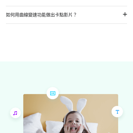
用FlexClip製作曲線變速影片非常簡單！只要上傳自己的影片
如何用曲線變速功能做出卡點影片？
素材，添加到時間線上，點擊畫布上方的【速度】按鈕，選擇
【曲綫速度】，然後選擇預設樣式或者自定義效果就可以了。
製作一個卡點影片需要同步影片與音樂的節奏或節拍。創建一
個工程，導入素材和音樂。聽音樂並識別節拍。記錄下音樂變
換的地方也就是剪輯點。這些點指明您應該在哪里進行影片剪
輯或過渡。打開曲線變速工具選擇設置自定義曲線，在剪輯點
上添加加速或減速點。設置完成並應用後，影片將匹配音樂中
的節拍。