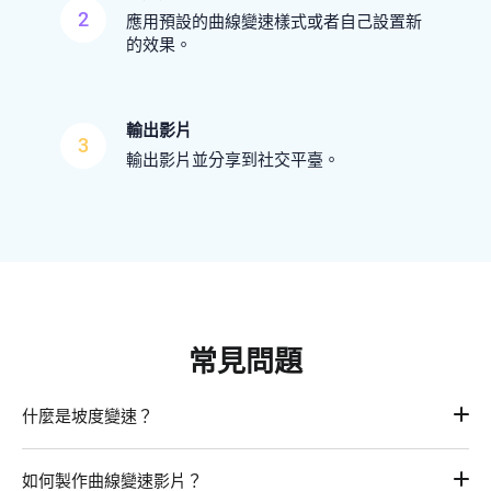
2
應用預設的曲線變速樣式或者自己設置新
的效果。
輸出影片
3
輸出影片並分享到社交平臺。
常見問題
什麼是坡度變速？
坡度變速是指對影片的一部分進行逐漸加速或減速。它可以用
如何製作曲線變速影片？
來創造戲劇感、興奮感或緊張感。