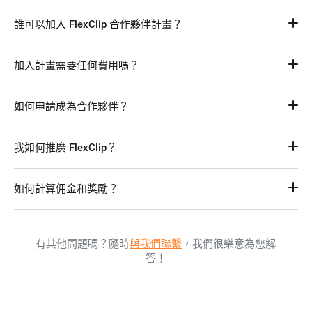
誰可以加入 FlexClip 合作夥伴計畫？
不論您是自由接案者、代理商、數位創作者還是媒體機構，只
加入計畫需要任何費用嗎？
要您對影片創作、數位行銷或事業成長充滿熱情，您都可以加
入我們的計畫。我們的計畫為各種角色提供了適合的機會。
不需要，加入 FlexClip 合作夥伴計畫完全免費。沒有前期成本
如何申請成為合作夥伴？
或隱藏費用。
只需透過合作夥伴計畫頁面上提供的電子郵件地址與我們聯
我如何推廣 FlexClip？
繫。我們會審查您的申請並在 24 小時內與您聯繫。
您可以透過多種渠道推廣我們的產品，包括社群媒體、部落
如何計算佣金和獎勵？
格、電子報等。我們還提供產品評論、贊助合作與聯合行銷的
支持。
佣金因合作夥伴類型而異。聯盟行銷夥伴按銷售額比例獲取佣
金，而經銷商和其他合作夥伴可能有不同的收益結構。如需詳
有其他問題嗎？隨時
與我們聯繫
，我們很樂意為您解
細信息，請與我們聯繫以進一步討論和確認。
答！