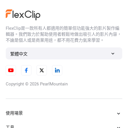
AI圖生圖
FlexClip是一款所有人都適用的簡單但功能強大的影片製作編
AI動態Logo製作器
輯器。我們致力於幫助使用者輕鬆地做出吸引人的影片內容，
不論是個人或是商業用途，都不用花費力氣來學習。
繁體中文
3D照片動畫製作工具
Copyright © 2026
PearlMountain
AI換裝
使用場景
AI 商品URL連結轉影片
工具