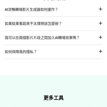
AI流暢轉場影片生成器如何運作？
FlexClip的AI轉場生成器將兩張上傳的照片融合為一個無縫的
如果結果看起來不太理想該怎麼辦？
轉場影片。只需要上傳你想要的轉場影片第一個影格和最後一
個影格圖片，加入提示語來引導轉換，AI會自動處理變形、時
別擔心，AI的結果通常可以透過簡單的調整來改善。你可以修
間和融合，創造出流暢的AI轉場影片，無需編輯技巧。
我可以在兩個影片片段之間加入AI轉場效果嗎？
改提示語、調整轉場時間，或嘗試不同的AI模型來達到更平
滑、精確的轉場效果。
當然！雖然FlexClip的AI轉場生成器主要針對兩張照片之間的
如何保障我的隱私？
轉場效果，但你可以輕鬆處理影片片段。
首先，將影片片段載入FlexClip編輯器，使用「匯出畫面」功
你的隱私對我們來說至關重要。所有上傳的照片都會經過安全
能捕捉第一個片段的最後一個影格和第二個片段的第一個影
處理，並僅用於創建你的項目。我們不會在未經同意的情況下
格。然後，將這兩個畫面上傳到AI轉場生成器，創建無縫的轉
與第三方分享或使用你的照片。你也可以在創建並下載項目後
場影片。最後，將轉場影片匯入編輯器，並使用FlexClip的工
選擇刪除資料。
具與影片片段進行無縫結合。
更多工具