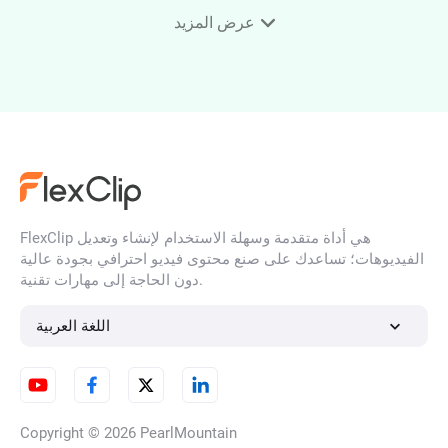
أداة تغيير الملابس بالذكاء
عرض المزيد
الاصطناعي
تحويل روابط المنتجات إلى
فيديوهات إعلانية
FlexClip هي أداة متقدمة وسهلة الاستخدام لإنشاء وتعديل
الفيديوهات؛ تساعدك على صنع محتوى فيديو احترافي بجودة عالية
كلمات مفتاحية: تحويل من PDF إلى
دون الحاجة إلى مهارات تقنية.
فيديو بواسطة الذكاء الاصطناعي
اللغة العربية
عنوان المؤشر: قم بتحويل باوربوينت
إلى فيديو
Copyright © 2026
PearlMountain