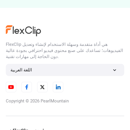
تحويل روابط المنتجات إلى
فيديوهات إعلانية
FlexClip هي أداة متقدمة وسهلة الاستخدام لإنشاء وتعديل
الفيديوهات؛ تساعدك على صنع محتوى فيديو احترافي بجودة عالية
كلمات مفتاحية: تحويل من PDF إلى
دون الحاجة إلى مهارات تقنية.
فيديو بواسطة الذكاء الاصطناعي
اللغة العربية
عنوان المؤشر: قم بتحويل باوربوينت
إلى فيديو
Copyright © 2026
PearlMountain
أداة تحويل المقالات والمدونات إلى
فيديو بالذكاء الاصطناعي