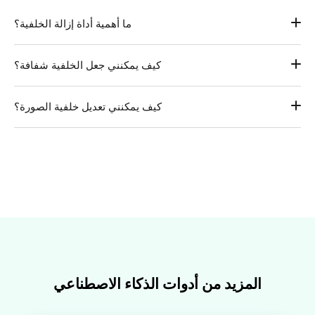
ما أهمية أداة إزالة الخلفية؟
افتح أداة إزالة العناصر المدعومة بالذكاء الاصطناعي، وقم بتحميل 
كيف يمكنني جعل الخلفية شفافة؟
صورتك، ثم حدد العنصر الذي تريد إزالته، أداة إزالة الخلفية من 
الصور لا غنى عنها لمصممي الرسومات والمصورين ومسوقي 
قم بإزالة الخلفية من صورك باستخدام أداة إزالة الخلفية الخاصة 
المتاجر الإلكترونية، فهي تجعل الصور أكثر احترافية وجاذبية.
كيف يمكنني تعديل خلفية الصورة؟
بنا. وسيتم تنزيل الصورة الجديدة كملف PNG بخلفية شفافة.
ابدأ بإزالة خلفية الصورة الأصلية، ثم أضف الصورة المعدلة إلى 
مساحة العمل وأضف خلفية جديدة سواء كانت لون أو صورة. كما 
يمكنك تحميل صورك أو الاختيار من مكتبة الصور الجاهزة أو إنشاء 
صور جديدة بالذكاء الاصطناعي.
المزيد من أدوات الذكاء الاصطناعي