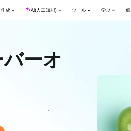
作成
AI(人工知能)
ツール
学ぶ
価
ーバーオ