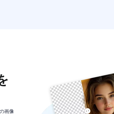
を
たの画像