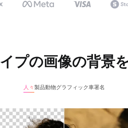
イプの画像の背景
人々
製品
動物
グラフィック
車
署名