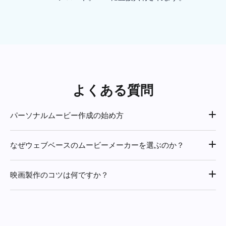
よくある質問
パーソナルムービー作成の始め方
まずスクリプトを計画。エディターを開いてメディアを追加
なぜウェブベースのムービーメーカーを選ぶのか？
して始めます。
ソフトウェア必要なし、ダウンロード追加可能。違うデバイ
映画製作のコツは何ですか？
スからも編集・アクセス可能で、他の人ともコラボ可能で
す。
明確で面白いストーリーは必須です。そして、メディアを系
統的に管理し、クリップに従って音楽をキープしてくださ
い。