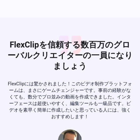
FlexClipを信頼する数百万のグロ
ーバルクリエイターの一員になり
ましょう
フォ
もし動画制作の質を向上させたいのであれば、FlexClipは素
私
がな
晴らしい選択肢です。FlexClipには、ビデオ編集をサポート
ツ
ンタ
する多数の有用なツールがあります。私が特に気に入った
F
。ビ
のはテンプレートで、わずか数秒でビデオのイントロやア
強く
ウトロを作成するのに理想的です。