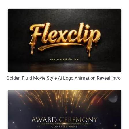
Golden Fluid Movie Style Ai Logo Animation Reveal Intro
プレビュー
カスタマイズ