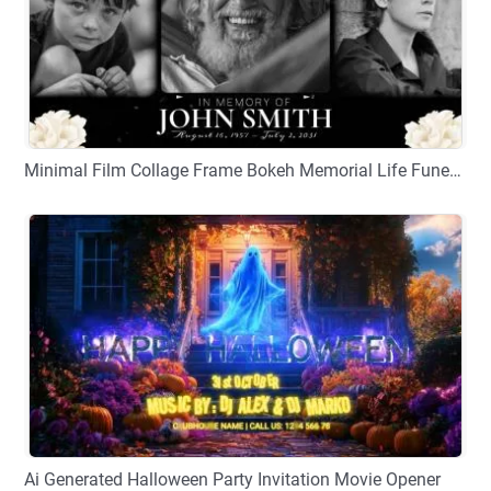
Minimal Film Collage Frame Bokeh Memorial Life Funeral Movie Trailer Floral Slideshow
プレビュー
カスタマイズ
Ai Generated Halloween Party Invitation Movie Opener
プレビュー
カスタマイズ