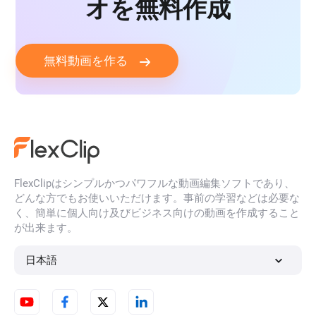
オを無料作成
ラブソング
歌詞動画
無料動画を作る
音楽チャンネル
音楽イントロ
音楽イントロ動画
音楽スライドショー
オーディオビジュアライザー
ピアノ動画
FlexClipはシンプルかつパワフルな動画編集ソフトであり、
どんな方でもお使いいただけます。事前の学習などは必要な
ラップ動画
リミックス動画
く、簡単に個人向け及びビジネス向けの動画を作成すること
が出来ます。
童謡動画
ロック動画
日本語
spotify動画
ストンプ動画