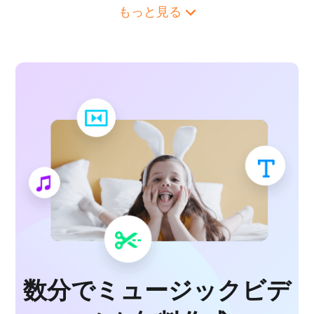
バンドのプロモーションビデオ
もっと見る
ビートボックス動画
コンサート動画
コンサート予告動画
カントリーミュージック動画
DJ動画
EP動画
ヒップホップ動画
ジャズ音楽
カラオケ動画
数分でミュージックビデ
カラオケ歌詞動画
カラオケ字幕