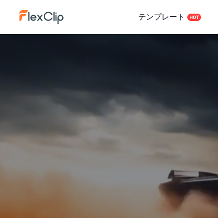
テンプレート