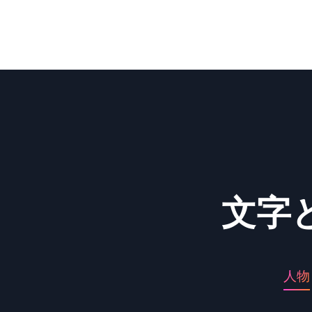
文字
人物