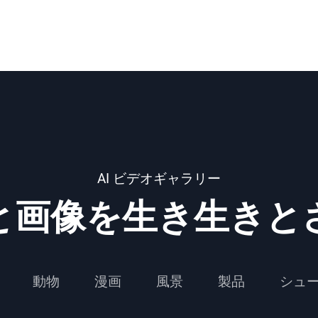
AI ビデオギャラリー
と画像を生き生きと
動物
漫画
風景
製品
シュ