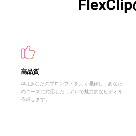
FlexC
高品質
AIはあなたのプロンプトをよく理解し、あなた
のニーズに対応したリアルで魅力的なビデオを
作成します。