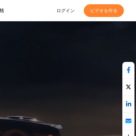
格
ログイン
ビデオを作る