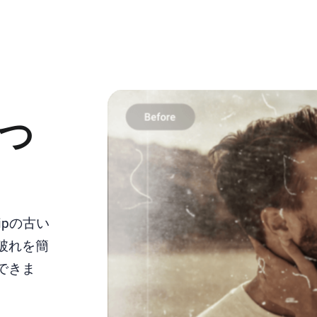
つ
ipの古い
破れを簡
できま