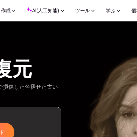
作成
AI(人工知能)
ツール
学ぶ
価
復元
で損傷した色褪せた古い
ド