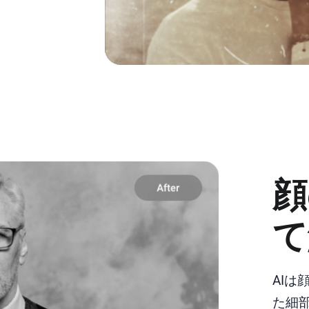
顔
て
AI
た細