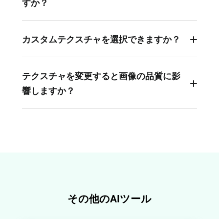
すか？
いいえ。フィルターは全体的なトーンと色を調整
しますが、テクスチャの変更は、革、布地、木
カスタムテクスチャを選択できますか？
材、木目、金属、マット仕上げなど、表面の質感
はい。市販の画像テクスチャ変更ツールはデフォ
を変えます。
ルトの設定を提供するのに対し、FlexClipは究極
テクスチャを変更すると画像の品質に影
の自由度を提供します。プロンプトを入力する
響しますか？
か、参照画像をアップロードするだけで、制限な
く画像テクスチャを変更できます。
FlexClipは有名なAIフォトエディターです。解像度
やディテールを歪めることなく、画像のテクスチ
ャを変更します。
その他のAIツール