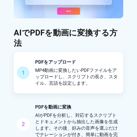
AIでPDFを動画に変換する方
法
PDFをアップロード
MP4動画に変換したいPDFファイルをア
1
ップロードし、スクリプトの長さ、スタ
イル、言語を設定します。
PDFを動画に変換
AIがPDFを分析し、対応するスクリプト
とドキュメントから抽出した画像を生成
2
します。その後、好みの音声を選ぶだけ
でナレーションが付き、簡単に動画を完