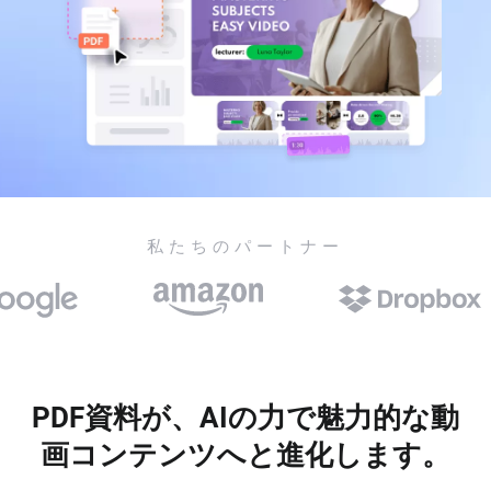
私たちのパートナー
PDF資料が、AIの力で魅力的な動
画コンテンツへと進化します。