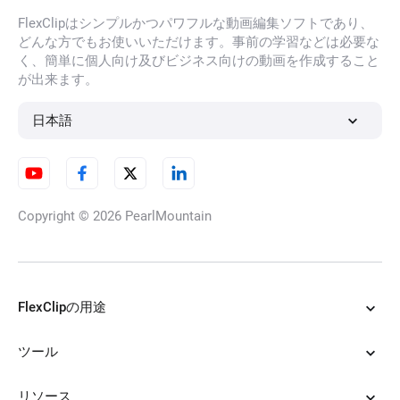
FlexClipはシンプルかつパワフルな動画編集ソフトであり、
画像からAI画像生成
どんな方でもお使いいただけます。事前の学習などは必要な
く、簡単に個人向け及びビジネス向けの動画を作成すること
が出来ます。
AIロゴアニメーション作成ツー
日本語
ル
Copyright © 2026
PearlMountain
3d写真アニメーション
FlexClipの用途
AI服切り替え
ツール
リソース