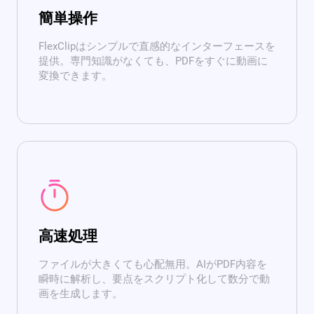
簡単操作
FlexClipはシンプルで直感的なインターフェースを
提供。専門知識がなくても、PDFをすぐに動画に
変換できます。
高速処理
ファイルが大きくても心配無用。AIがPDF内容を
瞬時に解析し、要点をスクリプト化して数分で動
画を生成します。