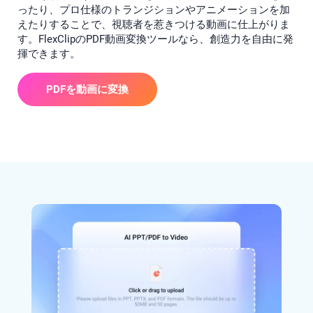
ったり、プロ仕様のトランジションやアニメーションを加
えたりすることで、視聴者を惹きつける動画に仕上がりま
す。FlexClipのPDF動画変換ツールなら、創造力を自由に発
揮できます。
PDFを動画に変換