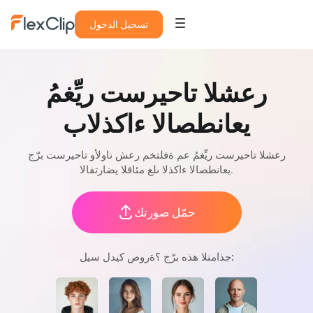
تسجيل الدخول
مُغيِّر تسريحات الشعر
بالذكاء الاصطناعي
جرّب تسريحات وألوان شعر مختلفة مع مُغيِّر تسريحات الشعر
الافتراضي القائم على الذكاء الاصطناعي.
حمّل صورتك
ليس لديك صورة؟ جرّب هذه النماذج: