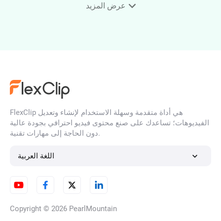
أداة تغيير الملابس بالذكاء
عرض المزيد
الاصطناعي
تحويل روابط المنتجات إلى
فيديوهات إعلانية
FlexClip هي أداة متقدمة وسهلة الاستخدام لإنشاء وتعديل
الفيديوهات؛ تساعدك على صنع محتوى فيديو احترافي بجودة عالية
كلمات مفتاحية: تحويل من PDF إلى
دون الحاجة إلى مهارات تقنية.
فيديو بواسطة الذكاء الاصطناعي
اللغة العربية
عنوان المؤشر: قم بتحويل باوربوينت
إلى فيديو
Copyright © 2026
PearlMountain