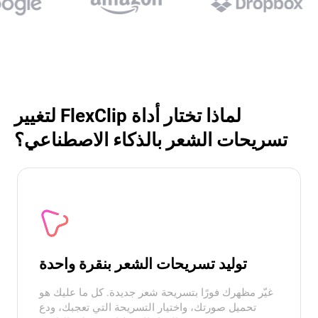
لماذا تختار أداة FlexClip لتغيير
تسريحات الشعر بالذكاء الاصطناعي؟
توليد تسريحات الشعر بنقرة واحدة
غيّر مظهرك فورًا بتسريحة شعر جديدة. كل ما عليك هو
تحميل صورتك، واختيار التسريحة التي تعجبك، ودع