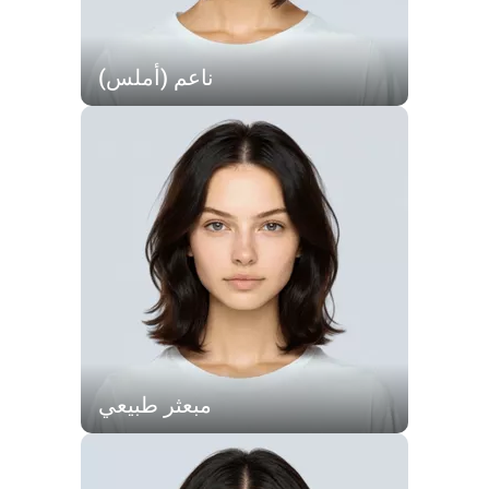
ناعم (أملس)
مبعثر طبيعي