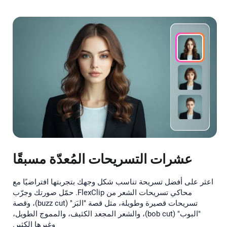
عشرات التسريحات المُعدّة مسبقًا
اعثر على أفضل تسريحة تناسب شكل وجهك بتجربتها افتراضيًا مع
محاكي تسريحات الشعر من FlexClip. حمّل صورتك وجرّب
تسريحات قصيرة وطويلة، مثل قصة "البَز" (buzz cut)، وقصة
"البوب" (bob cut)، والشعر المجعد الكثيف، والمموج الطويل،
وغيرها الكثير.