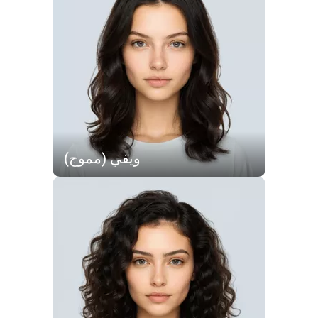
ويفي (مموج)