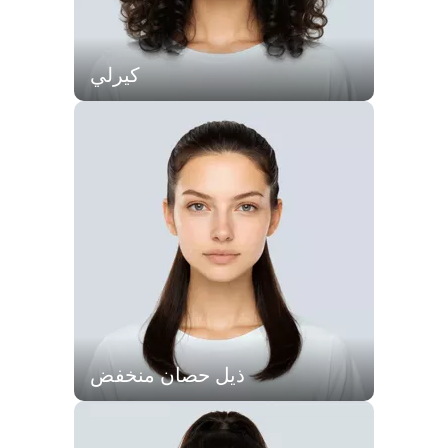
كيرلي
ذيل حصان منخفض