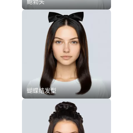
鲍勃头
蝴蝶结发型