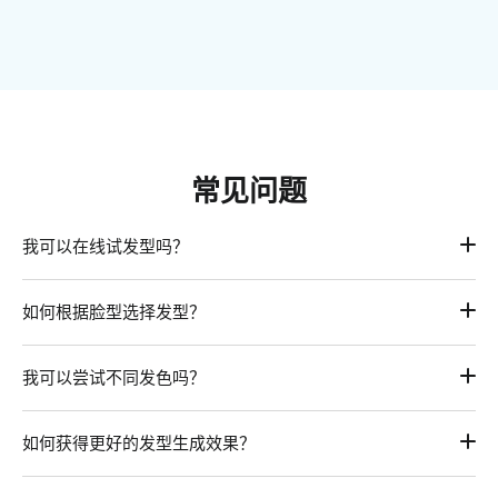
常见问题
我可以在线试发型吗？
当然可以！只需访问我们的虚拟发型工具，上传照片，即可尝
如何根据脸型选择发型？
试不同发型与发色。
以前可能需要专业的造型师根据你的脸型帮你设计发型，但如
我可以尝试不同发色吗？
今通过AI技术，你可以使用像FlexClip这样的发型模拟工具，
根据脸型在线试发型，就像拥有一个虚拟造型师一样。
当然可以！你可以尝试多种发型的不同颜色，或者只更换现有
如何获得更好的发型生成效果？
发型的颜色。
上传高质量照片是关键。请确保照片中脸部居中、面向正前