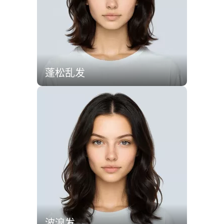
蓬松乱发
波浪发