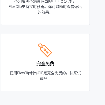
不知道满不满意做出的GIF？没关系。
FlexClip支持实时预览。你可以随时查看做出
的效果。
完全免费
使用FlexClip制作GIF是完全免费的。快来试
试吧！