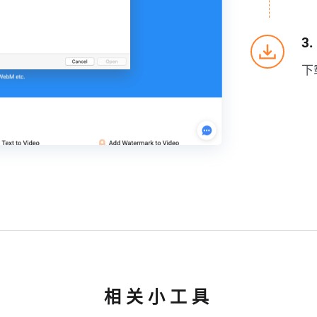
3
下
相关小工具