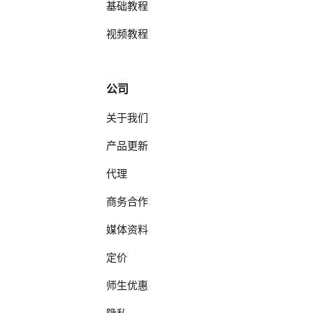
基础教程
视频教程
公司
关于我们
产品更新
代理
商务合作
媒体资料
定价
师生优惠