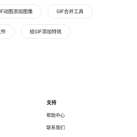
GIF动图添加图像
GIF合并工具
文件
给GIF添加特效
支持
帮助中心
联系我们