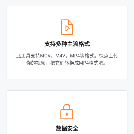
支持多种主流格式
此工具支持MOV，M4V，MP4等格式。快点上传
你的视频，把它们转换成MP4格式吧。
数据安全