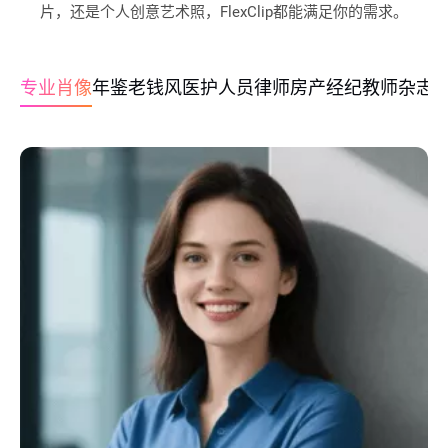
片，还是个人创意艺术照，FlexClip都能满足你的需求。
专业肖像
年鉴
老钱风
医护人员
律师
房产经纪
教师
杂志