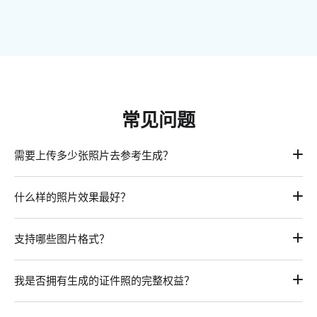
常见问题
需要上传多少张照片去参考生成？
只需上传一张参考图即可。AI会识别你的特征并生成高度还原
什么样的照片效果最好？
的证件照。
建议上传清晰、正脸、背景简单的人像照片，以获得最佳效
支持哪些图片格式？
果。
你可以上传JPEG、JPG或PNG格式的图片。
我是否拥有生成的证件照的完整权益？
是的。只要你对上传的原始照片拥有相应的使用权，那么对AI