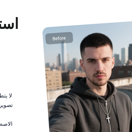
استم
لا يتط
تصوير 
الاصطن