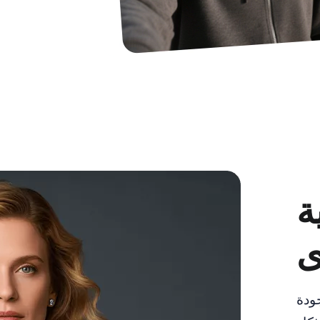
ة
ى
ودة