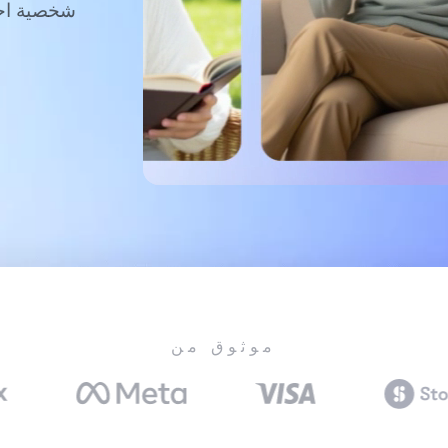
شخصية احت
موثوق من