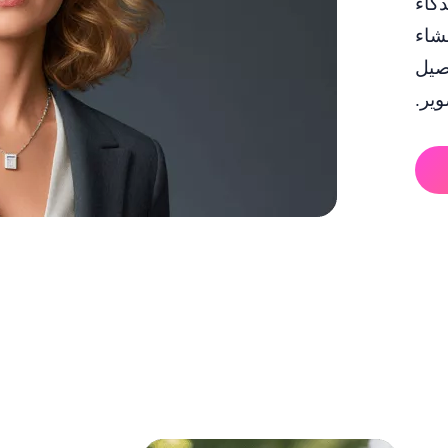
ذكاء
شاء
اصيل
وير.