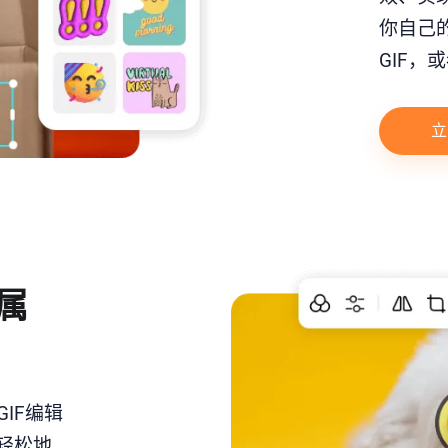
你自己
GIF，
立
属
GIF编辑
轻松地