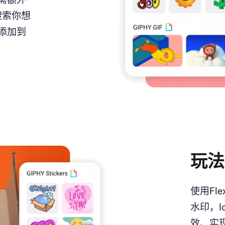
搜索你想
添加到
玩法
使用Fl
水印，l
效、实现