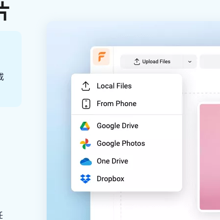
片
或
任