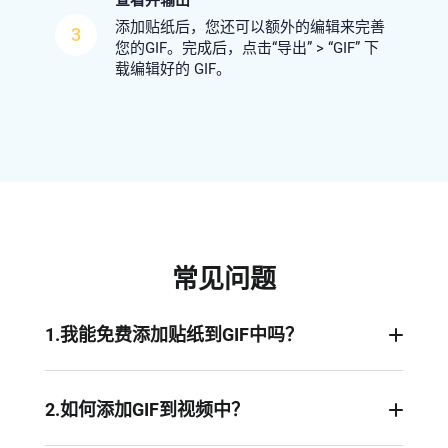
添加贴纸后，您还可以额外的编辑来完善
3
您的GIF。完成后，点击“导出” > “GIF” 下
载编辑好的 GIF。
常见问题
1.我能免费添加贴纸到GIF中吗？
当然！使用FlexClip强大的贴纸编辑器，您不仅可
以免费向 GIF 添加无限数量的贴纸，还能获得高质
2.如何添加GIF到视频中？
量且无水印的结果。