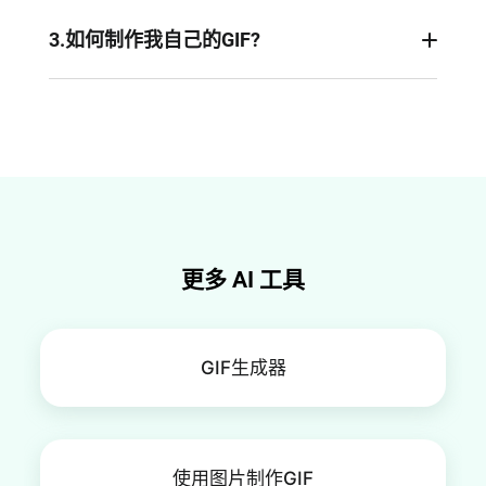
1. 将视频上传到 FlexClip
2. 访问 FlexClip 丰富的 GIF 库，通过点击“元素”面
3.如何制作我自己的GIF?
板选择您喜欢的 GIF。如果您想使用自己的 GIF，
FlexClip 的免费 GIF 制作工具是从视频、照片或片
可以导入并添加到视频中。
段制作自定义 GIF 的完美工具。它操作简单，让您
3. 调整 GIF 的持续时间，以满足您的需求。
编辑起来轻松愉快！
4. 满意后，点击“导出”下载您的编辑视频。
更多 AI 工具
GIF生成器
使用图片制作GIF