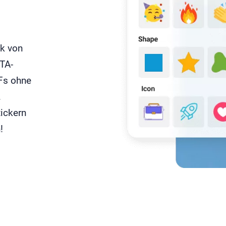
ek von
CTA-
IFs ohne
.
tickern
!