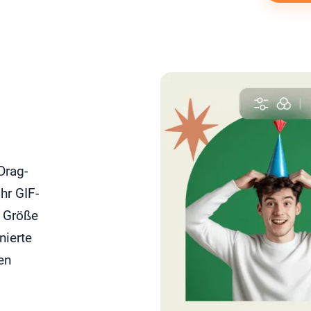
Drag-
hr GIF-
e Größe
nierte
en