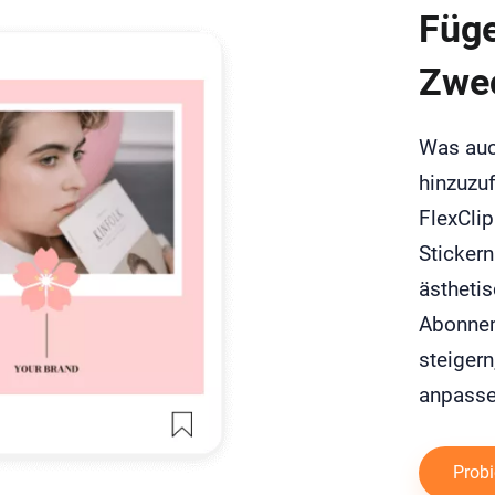
Füge
Zwec
Was auch
hinzuzuf
FlexCli
Stickern
ästheti
Abonnem
steigern
anpasse
Probi