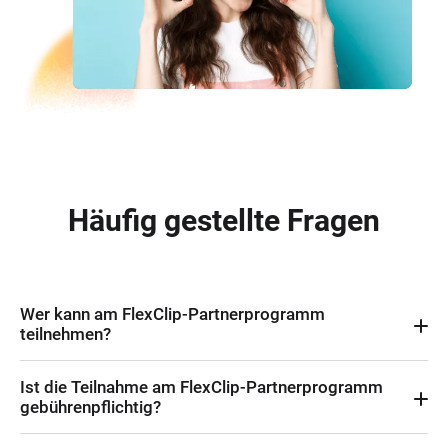
Häufig gestellte Fragen
Wer kann am FlexClip-Partnerprogramm
teilnehmen?
Jeder! Blogger, Website-Besitzer, Social-Media-Autoren und
Ist die Teilnahme am FlexClip-Partnerprogramm
Unternehmen sind alle willkommen, um für unseren Online-Video-
gebührenpflichtig?
Editor zu werben und Provisionen zu verdienen.
Nein, die Teilnahme am FlexClip-Partnerprogramm ist absolut