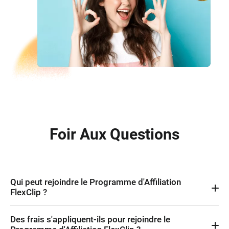
Foir Aux Questions
Qui peut rejoindre le Programme d'Affiliation
FlexClip ?
N'importe qui ! Les blogueurs, propriétaires de sites web, créateurs
Des frais s'appliquent-ils pour rejoindre le
de contenu sur les réseaux sociaux et entreprises sont tous les