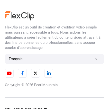
Éclaircir les Images et les
photos
FlexClip est un outil de création et d'édition vidéo simple
mais puissant, accessible à tous. Nous aidons les
Vidéo en image
utilisateurs à créer facilement du contenu vidéo attrayant à
des fins personnelles ou professionnelles, sans aucune
courbe d'apprentissage.
Générateur de maquettes
Français
Générateur de maquettes de
Copyright © 2026
PearlMountain
téléphone