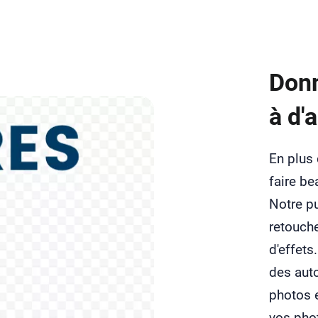
Donn
à d'
En plus
faire b
Notre p
retouche
d'effets
des auto
photos e
vos phot