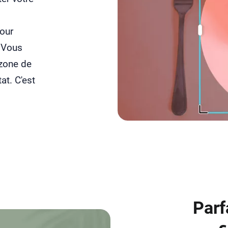
pour
. Vous
 zone de
at. C'est
Parf