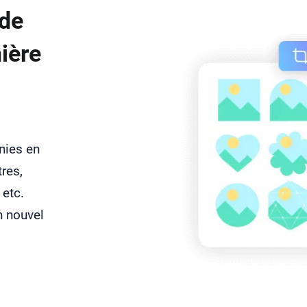
 de
ière
inies en
res,
 etc.
n nouvel