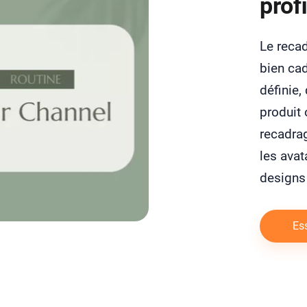
prof
Le recad
bien cad
définie,
produit 
recadrag
les avat
designs 
Es