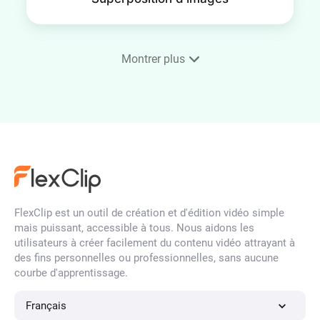
Montrer plus
Éclaircir les Images et les
photos
Vidéo en image
FlexClip est un outil de création et d'édition vidéo simple
mais puissant, accessible à tous. Nous aidons les
Générateur de maquettes de
utilisateurs à créer facilement du contenu vidéo attrayant à
téléphone
des fins personnelles ou professionnelles, sans aucune
courbe d'apprentissage.
Français
Créateur d'images de profil