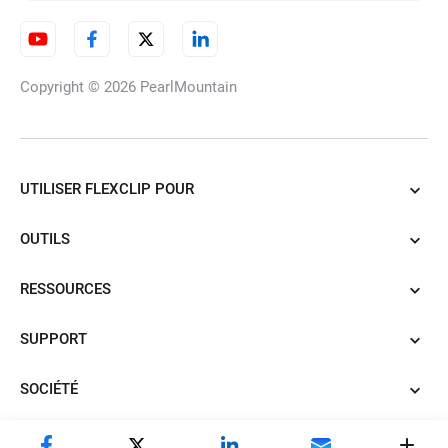
YouTube
Copyright © 2026
PearlMountain
Créateur d'images de profil
UTILISER FLEXCLIP POUR
Créateur de tableau de vision
OUTILS
RESSOURCES
Créateur de flashcards
SUPPORT
SOCIÉTÉ
Fusionner deux photos en
ligne