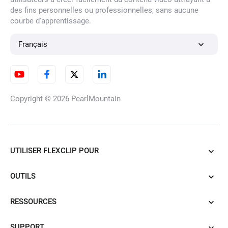
des fins personnelles ou professionnelles, sans aucune
courbe d'apprentissage.
Inverser une vidéo en ligne
Français
Éditeur de ralentis
Copyright © 2026
PearlMountain
Cadre vidéo
UTILISER FLEXCLIP POUR
OUTILS
Créateur de vignettes
YouTube
RESSOURCES
SUPPORT