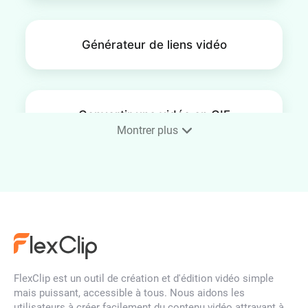
Générateur de liens vidéo
Convertir une vidéo en GIF
Montrer plus
Suppression d'arrière-plan par
IA
Ajouter de la musique à la
FlexClip est un outil de création et d'édition vidéo simple
vidéo
mais puissant, accessible à tous. Nous aidons les
utilisateurs à créer facilement du contenu vidéo attrayant à