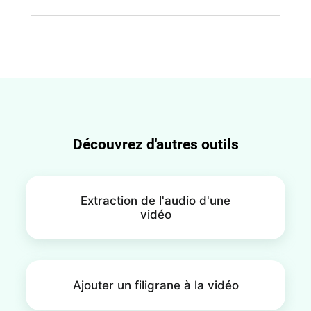
un caractère dramatique et percutant à la vidéo.
Il vous suffit d'utiliser un créateur d'arrêt sur image
accessible, tel que FlexClip. Grâce à cet outil, vous
pouvez obtenir un effet d'arrêt sur image en trois
étapes faciles, ce qui en fait un outil convivial
même pour les débutants, qui peuvent obtenir
l'effet désiré en quelques secondes.
Découvrez d'autres outils
Extraction de l'audio d'une
vidéo
Ajouter un filigrane à la vidéo