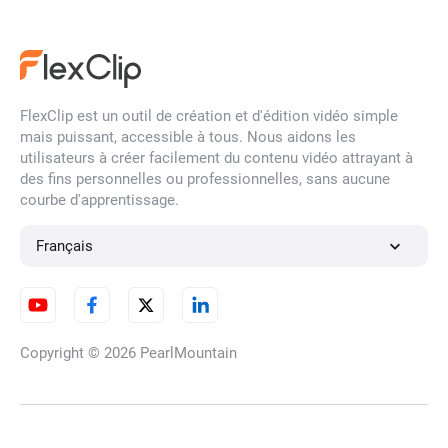
Créateur de vignettes
YouTube
FlexClip est un outil de création et d'édition vidéo simple
mais puissant, accessible à tous. Nous aidons les
Vidéo Time Lapse
utilisateurs à créer facilement du contenu vidéo attrayant à
des fins personnelles ou professionnelles, sans aucune
courbe d'apprentissage.
Éditeur de vidéos 4K
Français
Convertisseur de fréquence
Copyright © 2026
PearlMountain
d'images vidéo