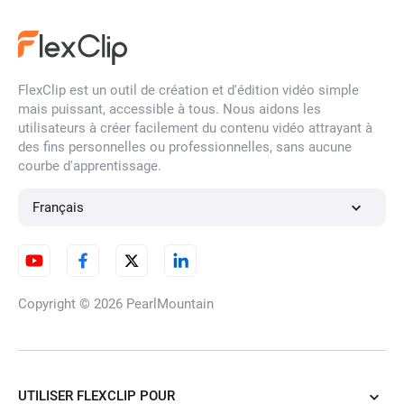
Créateur de vignettes
YouTube
FlexClip est un outil de création et d'édition vidéo simple
mais puissant, accessible à tous. Nous aidons les
Vidéo Time Lapse
utilisateurs à créer facilement du contenu vidéo attrayant à
des fins personnelles ou professionnelles, sans aucune
courbe d'apprentissage.
Éditeur de vidéos 4K
Français
Convertisseur de fréquence
Copyright © 2026
PearlMountain
d'images vidéo
UTILISER FLEXCLIP POUR