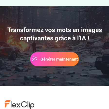
Générateur d'animes par IA
Transformez vos mots en images
captivantes grâce à l'IA !
Créateur de fond d'écran de
téléphone
Générer maintenant
Générateur de visages par IA
Générateur d'illustrations par
IA