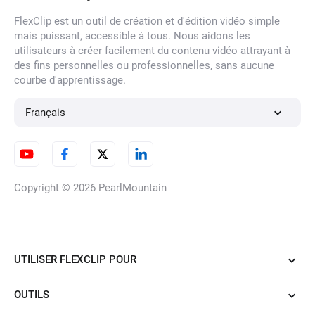
FlexClip est un outil de création et d'édition vidéo simple
mais puissant, accessible à tous. Nous aidons les
Générateur de portraits par IA
utilisateurs à créer facilement du contenu vidéo attrayant à
des fins personnelles ou professionnelles, sans aucune
courbe d'apprentissage.
Générateur de personnages
Français
par IA
Copyright © 2026
PearlMountain
Générateur de cartoon par IA
UTILISER FLEXCLIP POUR
Générateur de tatouage par IA
OUTILS