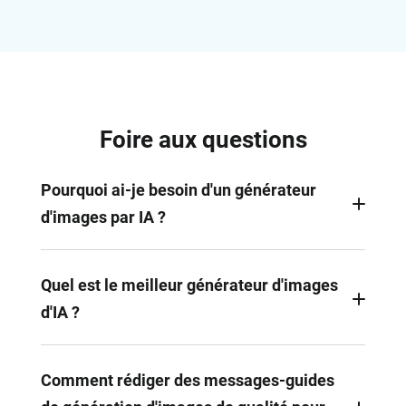
Foire aux questions
Pourquoi ai-je besoin d'un générateur
d'images par IA ?
Que vous soyez spécialiste du marketing,
concepteur ou créateur de contenu, un générateur
Quel est le meilleur générateur d'images
d'images d'IA peut vous aider à créer des
d'IA ?
documents de manière efficace.
Le meilleur générateur d'images d'IA dépend en
grande partie de vos besoins spécifiques. Parmi la
Comment rédiger des messages-guides
multitude de générateurs d'images par IA