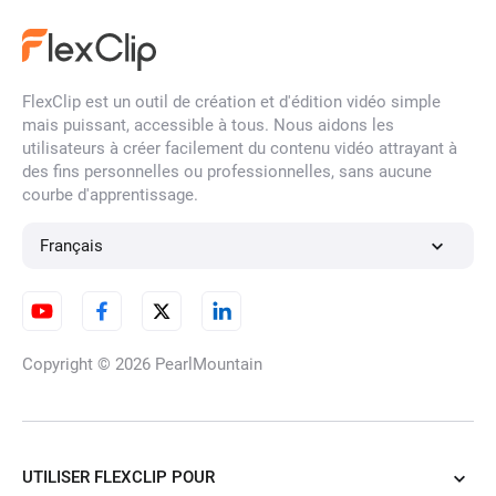
image par IA
FlexClip est un outil de création et d'édition vidéo simple
mais puissant, accessible à tous. Nous aidons les
Créateur d’Animation de Logo
utilisateurs à créer facilement du contenu vidéo attrayant à
par IA
des fins personnelles ou professionnelles, sans aucune
courbe d'apprentissage.
Français
Créateur d'animations photo
3D
Copyright © 2026
PearlMountain
Changeur de Vêtements par
IA
UTILISER FLEXCLIP POUR