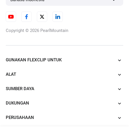
Generator Gambar ke Gambar
Copyright © 2026
PearlMountain
AI
GUNAKAN FLEXCLIP UNTUK
Pengubah Pakaian AI
ALAT
SUMBER DAYA
URL Produk ke Iklan Video
DUKUNGAN
PERUSAHAAN
AI PDF ke Video