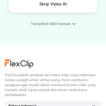
Skrip Video AI
Tampilkan lebih banyak
Subtitle AI Otomatis
Penghapus Background AI
FlexClip adalah pembuat dan editor video yang sederhana
Editor Audio Online Gratis
namun canggih untuk semua orang. Kami membantu
pengguna agar mudah dalam membuat konten video yang
menarik untuk tujuan pribadi atau bisnis tanpa kurva
pembelajaran.
Hapus Noise Background dari
Video
Bahasa Indonesia