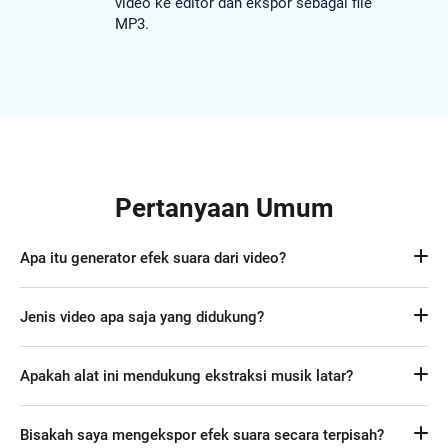
video ke editor dan ekspor sebagai file
MP3.
Pertanyaan Umum
Apa itu generator efek suara dari video?
Alat yang secara otomatis menghasilkan efek suara dari 
Jenis video apa saja yang didukung?
video, membantu kreator meningkatkan konten mereka 
dengan audio yang tersinkronisasi.
Kami mendukung format MP4, MOV, WEBM, M4V dan lainnya. 
Apakah alat ini mendukung ekstraksi musik latar?
Untuk format yang tidak umum, alat kami akan 
mentranskode video yang diunggah ke MP4 setelah Anda 
Anda bisa membisukan suara asli atau membiarkannya, lalu 
login.
Bisakah saya mengekspor efek suara secara terpisah?
menghasilkan efek suara baru untuk video.