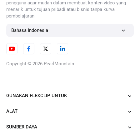
pengguna agar mudah dalam membuat konten video yang
menarik untuk tujuan pribadi atau bisnis tanpa kurva
pembelajaran.
Hapus Noise Background dari
Video
Bahasa Indonesia
Generator Gambar ke Gambar
Copyright © 2026
PearlMountain
AI
GUNAKAN FLEXCLIP UNTUK
Pengubah Pakaian AI
ALAT
SUMBER DAYA
URL Produk ke Iklan Video