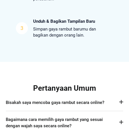
Unduh & Bagikan Tampilan Baru
3
Simpan gaya rambut barumu dan
bagikan dengan orang lain.
Pertanyaan Umum
Bisakah saya mencoba gaya rambut secara online?
Ya! Cukup kunjungi alat gaya rambut virtual kami, unggah 
Bagaimana cara memilih gaya rambut yang sesuai
fotomu, dan bereksperimenlah dengan berbagai potongan 
dengan wajah saya secara online?
rambut dan warna.