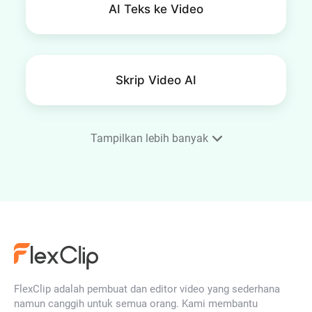
AI Teks ke Video
Skrip Video AI
Tampilkan lebih banyak
Subtitle AI Otomatis
Penghapus Background AI
FlexClip adalah pembuat dan editor video yang sederhana
Editor Audio Online Gratis
namun canggih untuk semua orang. Kami membantu