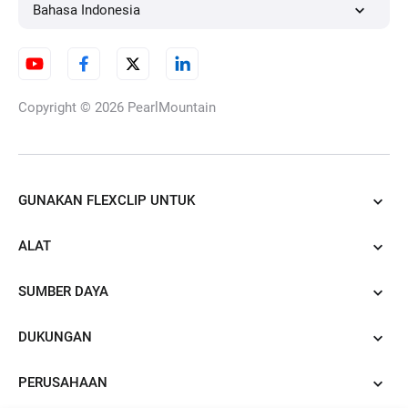
URL Produk ke Iklan Video
Bahasa Indonesia
AI PDF ke Video
Copyright © 2026
PearlMountain
Konversi PowerPoint ke Video
GUNAKAN FLEXCLIP UNTUK
ALAT
AI Blog ke Video
SUMBER DAYA
DUKUNGAN
Pengubah Gaya Rambut AI
PERUSAHAAN