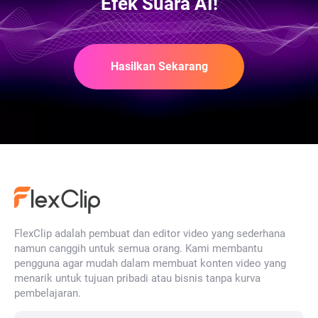
Efek Suara AI!
Editor Audio Online Gratis
Hasilkan Sekarang
Hapus Noise Background dari
Video
Generator Gambar ke Gambar
AI
FlexClip adalah pembuat dan editor video yang sederhana
namun canggih untuk semua orang. Kami membantu
Pengubah Pakaian AI
pengguna agar mudah dalam membuat konten video yang
menarik untuk tujuan pribadi atau bisnis tanpa kurva
pembelajaran.