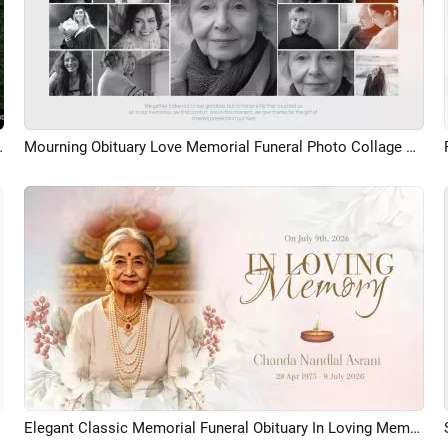
oto Collage Slideshow
Mourning Obituary Love Memorial Funeral Photo Collage Memory Slideshow
Aperçu
Elegant Classic Memorial Funeral Obituary In Loving Memory Photo Collage Slideshow
Aperçu