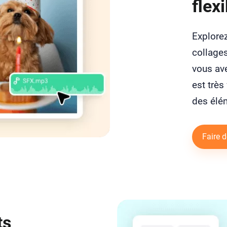
flexi
Explorez
collages
vous ave
est très
des élé
Faire 
ts