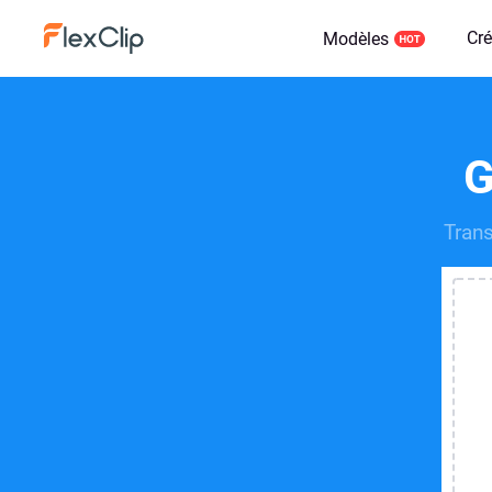
Cré
Modèles
G
Trans