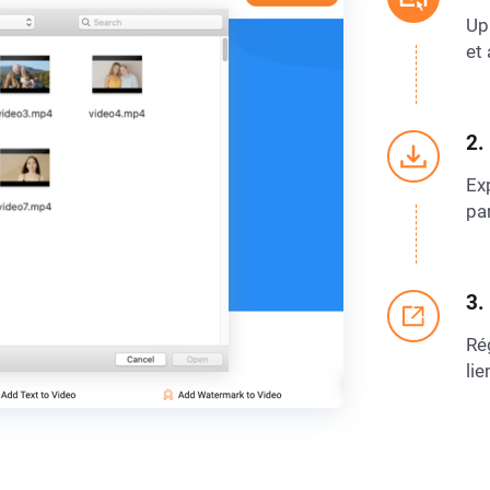
Up
et 
2.
Exp
pa
3.
Ré
lie