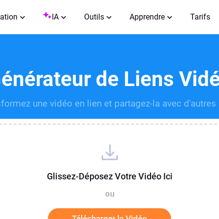
ation
IA
Outils
Apprendre
Tarifs
énérateur de Liens Vid
formez une vidéo en lien et partagez-la avec d'autres
Glissez-Déposez Votre Vidéo Ici
ou
Télécharger la Vidéo