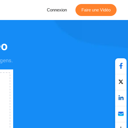
Connexion
Faire une Vidéo
éo
 gens.